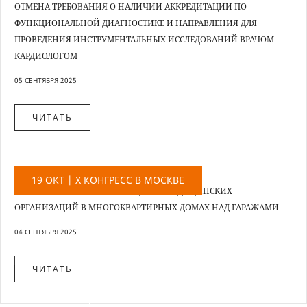
ОТМЕНА ТРЕБОВАНИЯ О НАЛИЧИИ АККРЕДИТАЦИИ ПО
ФУНКЦИОНАЛЬНОЙ ДИАГНОСТИКЕ И НАПРАВЛЕНИЯ ДЛЯ
ПРОВЕДЕНИЯ ИНСТРУМЕНТАЛЬНЫХ ИССЛЕДОВАНИЙ ВРАЧОМ-
КАРДИОЛОГОМ
05 СЕНТЯБРЯ 2025
ЧИТАТЬ
НОВОСТЬ
19 ОКТ | X КОНГРЕСС В МОСКВЕ
ОТМЕНА ЗАПРЕТА НА РАЗМЕЩЕНИЕ МЕДИЦИНСКИХ
ОРГАНИЗАЦИЙ В МНОГОКВАРТИРНЫХ ДОМАХ НАД ГАРАЖАМИ
БОЛЬШАЯ ИДЕЯ И ФОРМИРОВАНИЕ
04 СЕНТЯБРЯ 2025
КОМАНДЫ СПОСОБНОЙ ЕЕ
РЕАЛИЗОВАТЬ
ЧИТАТЬ
ЧИТАТЬ