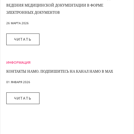
16. ООО "МАСТЕРСЛУХ", ОП, ТУАПСЕ, УЛ. КЛАРЫ ЦЕТ
ВЕДЕНИЯ МЕДИЦИНСКОЙ ДОКУМЕНТАЦИИ В ФОРМЕ
ЭЛЕКТРОННЫХ ДОКУМЕНТОВ
17. ООО "МАСТЕРСЛУХ", ОП, ТЮМЕНЬ, УЛ. ПОПОВА, 
26 МАРТА 2026
18. ООО "МАСТЕРСЛУХ", ОП, ШАХТЫ, УЛ. ШЕВЧЕНКО,
ЧИТАТЬ
19. ООО "МАСТЕРСЛУХ", РОСТОВ-НА-ДОНУ, УЛ. БЛАГ
ИНФОРМАЦИЯ
КОНТАКТЫ НАМО. ПОДПИШИТЕСЬ НА КАНАЛ НАМО В MAX
01 ЯНВАРЯ 2026
ЧИТАТЬ