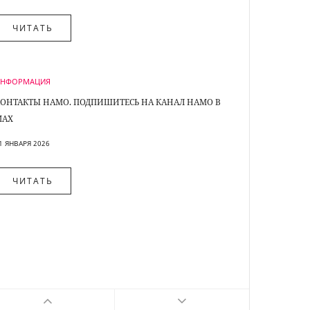
ЧИТА
ЧИТАТЬ
СТАТЬЯ
ИНФОРМАЦИЯ
АДМИНИСТ
ОНТАКТЫ НАМО. ПОДПИШИТЕСЬ НА КАНАЛ НАМО В
ДЕЯТЕЛЬН
MAX
ПО ЧАСТИ 4
1 ЯНВАРЯ 2026
09 ДЕКАБРЯ 2
ЧИТАТЬ
ЧИТА