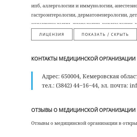
ипб, аллергологии и иммунологии, анестези
гастроэнтерологии, дерматовенерологии, дет
эндокринологии, диетологии, кардиологии, 
колопроктологии, косметологии, лабораторн
ПОКАЗАТЬ / СКРЫТЬ
мануальной терапии, медицинским осмотрам
медицинскому массажу, медицинскому осви
КОНТАКТЫ МЕДИЦИНСКОЙ ОРГАНИЗАЦИИ
освидетельствованию усынов, неврологии, н
офтальмологии, педиатрии, пластической хи
Адрес: 650004, Кемеровская область
рентгенологии, рефлексотерапии, сестринско
тел.: (3842) 44‒16‒44, эл. почта: 
спортивной медицине, терапии, травматолог
ультразвуковой диагностике, урологии, физ
диагностике, хирургии, челюстно лицевой х
ОТЗЫВЫ О МЕДИЦИНСКОЙ ОРГАНИЗАЦИИ
нетрудоспособности, экспертизе профессио
Отзывы о медицинской организации в откр