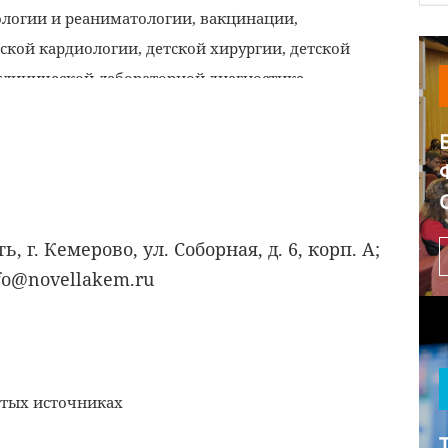
ологии и реаниматологии, вакцинации,
ской кардиологии, детской хирургии, детской
клинической лабораторной диагностике,
ой диагностике, лечебной физкультуре,
 предв, медицинским осмотрам предс,
детельствованию тс, медицинскому
ефрологии, онкологии, оториноларингологии,
рургии, пульмонологии, ревматологии,
, г. Кемерово, ул. Соборная, д. 6, корп. А;
му делу, сестринскому делу в педиатрии,
info@novellakem.ru
ии и ортопедии, трансфузиологии,
иотерапии, фтизиатрии, функциональной
ирургии, экспертизе временной
нальной пригодности, эндокринологии
ытых источниках