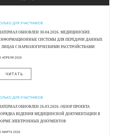
ОЛЬКО ДЛЯ УЧАСТНИКОВ
НОВОСТЬ
АТЕРИАЛ ОБНОВЛЕН 30.04.2026. МЕДИЦИНСКИЕ
МАТЕРИАЛ 
ИНФОРМАЦИОННЫЕ СИСТЕМЫ ДЛЯ ПЕРЕДАЧИ ДАННЫХ
НАЛОГОВО
 ЛИЦАХ С НАРКОЛОГИЧЕСКИМИ РАССТРОЙСТВАМИ
ОРГАНИЗ
0 АПРЕЛЯ 2026
22 ДЕКАБРЯ 2
ЧИТАТЬ
ЧИТА
ОЛЬКО ДЛЯ УЧАСТНИКОВ
НОВОСТЬ
АТЕРИАЛ ОБНОВЛЕН 26.03.2026. ОБЗОР ПРОЕКТА
ИТОГИ ПР
ПОРЯДКА ВЕДЕНИЯ МЕДИЦИНСКОЙ ДОКУМЕНТАЦИИ В
МЕДИЦИНСК
ФОРМЕ ЭЛЕКТРОННЫХ ДОКУМЕНТОВ
14 ДЕКАБРЯ 2
6 МАРТА 2026