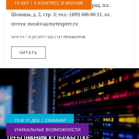
19 ОКТ | X КОНГРЕСС В МОСКВЕ
Адрес: 124498, г. Москва, г. Зеленоград, пл.
Шокина, д. 2, стр. 3; тел.: (499) 688-80-11, эл.
БОЛЬШАЯ ИДЕЯ И ФОРМИРОВАНИЕ
почта: moskva@mrtexpert.ru
КОМАНДЫ СПОСОБНОЙ ЕЕ
РЕАЛИЗОВАТЬ
МОСКВА / 19 ДЕКАБРЯ 2022 / 727 ПРОСМОТРОВ
ЧИТАТЬ
ЧИТАТЬ
10 И 11 ДЕК | СЕМИНАР
УНИКАЛЬНЫЕ ВОЗМОЖНОСТИ
ТРЕБОВАНИЯ К ОБРАБОТКЕ