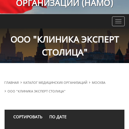
ОРГАНИЗАЦИЙ (НАМО)
Toggle
naviga
ООО "КЛИНИКА ЭКСПЕРТ
СТОЛИЦА"
ГЛАВНАЯ
КАТАЛОГ МЕДИЦИНСКИХ ОРГАНИЗАЦИЙ
МОСКВА
ООО "КЛИНИКА ЭКСПЕРТ СТОЛИЦА"
СОРТИРОВАТЬ
ПО ДАТЕ